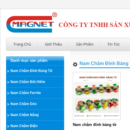
Trang Chủ
Giới Thiệu
Sản Phẩm
Tin Tức
Danh mục sản phẩm
Nam Châm Đính Bảng
Nam Châm Đính Bảng Từ
Nam Châm Đất Hiếm
Nam Châm Ferrite
Nam Châm Dẻo
Nam Châm Nâng
Nam châm đính bảng từ
Nam Châm Điện