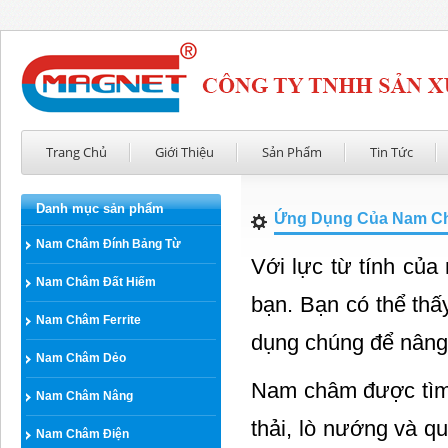
Trang Chủ
Giới Thiệu
Sản Phẩm
Tin Tức
Danh mục sản phẩm
Ứng Dụng Của Nam Ch
Nam Châm Đính Bảng Từ
Với lực từ tính của
Nam Châm Đất Hiếm
bạn. Bạn có thể thấ
Nam Châm Ferrite
dụng chúng để nâng
Nam Châm Dẻo
Nam châm được tìm t
Nam Châm Nâng
thải, lò nướng và q
Nam Châm Điện