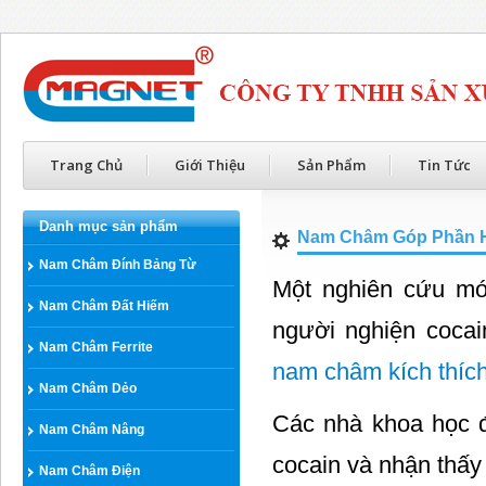
Trang Chủ
Giới Thiệu
Sản Phẩm
Tin Tức
Danh mục sản phẩm
Nam Châm Góp Phần 
Nam Châm Đính Bảng Từ
Một nghiên cứu mớ
Nam Châm Đất Hiếm
người nghiện coca
Nam Châm Ferrite
nam châm kích thíc
Nam Châm Dẻo
Các nhà khoa học đ
Nam Châm Nâng
cocain và nhận thấy
Nam Châm Điện