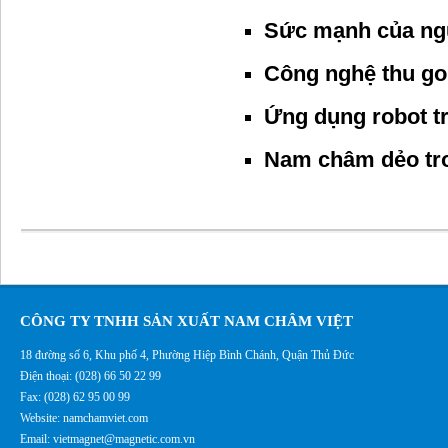
Sức mạnh của ngu
Công nghệ thu g
Ứng dụng robot t
Nam châm dẻo tr
CÔNG TY TNHH SẢN XUẤT NAM CHÂM VIỆT
18 đường số 6, Khu phố 4, Phường Hiệp Bình Chánh, Quận Thủ Đức
Điện thoại: (028) 66 50 22 99
Fax: (028) 62 95 00 99
Website: namchamviet.com
Email: vietmagnet@magnetic.com.vn