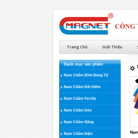
Trang Chủ
Giới Thiệu
Danh mục sản phẩm
Nam Châm Đính Bảng Từ
Nam Châm Đất Hiếm
Nam Châm Ferrite
Nam Châm Dẻo
Nam Châm Nâng
Nam
Nam Châm Điện