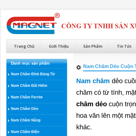
Trang Chủ
Giới Thiệu
Sản Phẩm
Tin Tức
Danh mục sản phẩm
Nam Châm Dẻo Cuộn 
Nam Châm Đính Bảng Từ
Nam châm
dẻo cuồn
Nam Châm Đất Hiếm
châm có từ tính, mặt
Nam Châm Ferrite
châm dẻo
cuộn trọn
Nam Châm Dẻo
hoa văn lên một mặt 
Nam Châm Nâng
khác.
Nam Châm Điện