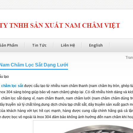
Sản Phẩm
Tin Tức
Liên Hệ
English
Tran
Nam Châm Lọc Sắt Dạng Lưới
ấu tạo
châm lọc sắt
được cấu tạo từ nhiều nam châm thanh (nam châm trụ tròn, ghép t
inox 304 sáng bóng giúp bảo vệ nam châm) ghép lại .Có rất nhiều hình dáng và kí
châm lọc sắt dạng vỉ, nam châm thanh, nam châm lưới (nam châm châm dùng tron
dây truyền sử lý chất lỏng,dung dịch chứa tạp chất sắt, dây truyền sản xuất gạch
của khách hàng với lực hít cực mạnh, hàng được cung cấp chính hãng giá cả
được bọc vỏ ngoài là Inox 304 đảm bảo không ảnh hưởng đến nam châm khi hoạt 