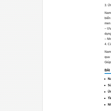
3. Ứ
Nam 
biến
me
– Ưu
dụng
– Nh
4. C
Nam 
qua 
Giúp
BÀI
Na
Sử
Ứn
Tì
Nh