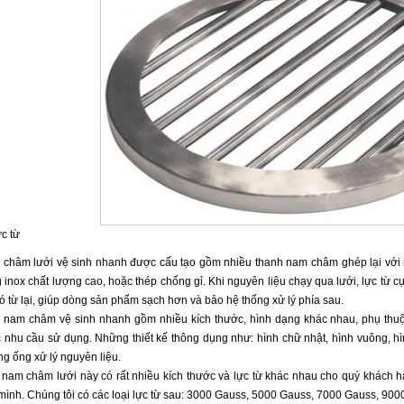
ực từ
châm lưới vệ sinh nhanh được cấu tạo gồm nhiều thanh nam châm ghép lại với 
 inox chất lượng cao, hoặc thép chống gỉ. Khi nguyên liệu chạy qua lưới, lực từ 
có từ lại, giúp dòng sản phẩm sạch hơn và bảo hệ thống xử lý phía sau.
 nam châm vệ sinh nhanh gồm nhiều kích thước, hình dạng khác nhau, phụ thuộ
 nhu cầu sử dụng. Những thiết kế thông dụng như: hình chữ nhật, hình vuông, hì
g ống xử lý nguyên liệu.
 nam châm lưới này có rất nhiều kích thước và lực từ khác nhau cho quý khách 
mình. Chúng tôi có các loại lực từ sau: 3000 Gauss, 5000 Gauss, 7000 Gauss, 9