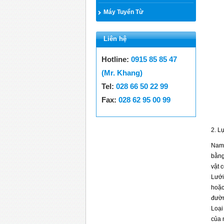
Máy Tuyển Từ
Liên hệ
Hotline:
0915 85 85 47
(Mr. Khang)
Tel:
028 66 50 22 99
Fax:
028 62 95 00 99
2. L
Nam 
bằng
vật 
Lưới
hoặc
đườn
Loại
của 