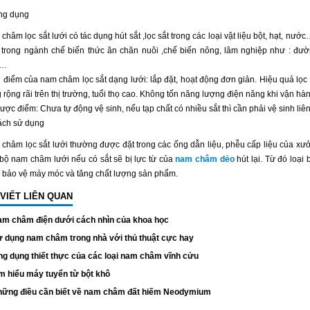
ng dụng
châm lọc sắt lưới có tác dụng hút sắt ,lọc sắt trong các loại vật liệu bột, hạt, 
 trong ngành chế biến thức ăn chăn nuôi ,chế biến nông, lâm nghiệp như : đường
n…
 điểm của nam châm lọc sắt dạng lưới: lắp đặt, hoạt động đơn giản. Hiệu quả lọ
 rộng rãi trên thị trường, tuổi thọ cao. Không tốn năng lượng điện năng khi vận hà
ược điểm: Chưa tự động vệ sinh, nếu tạp chất có nhiều sắt thì cần phải vệ sinh liên
ách sử dụng
châm lọc sắt lưới thường được đặt trong các ống dẫn liệu, phễu cấp liệu của xưở
bộ nam châm lưới nếu có sắt sẽ bị lực từ của
nam châm dẻo
hút lại. Từ đó loại 
 bảo vệ máy móc và tăng chất lượng sản phẩm.
 VIẾT LIÊN QUAN
m châm điện dưới cách nhìn của khoa học
 dụng nam châm trong nhà với thủ thuật cực hay
g dụng thiết thực của các loại nam châm vĩnh cửu
m hiểu máy tuyển từ bột khô
ững điều cần biết về nam châm đất hiếm Neodymium