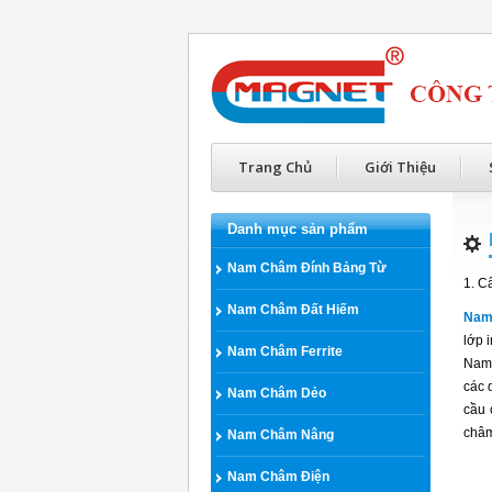
Trang Chủ
Giới Thiệu
Danh mục sản phẩm
Nam Châm Đính Bảng Từ
1. C
Nam Châm Đất Hiếm
Nam 
lớp 
Nam Châm Ferrite
Nam 
các 
Nam Châm Dẻo
cầu 
châm 
Nam Châm Nâng
Nam Châm Điện