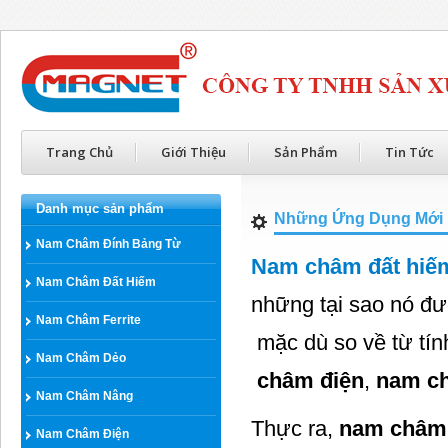
Trang Chủ
Giới Thiệu
Sản Phẩm
Tin Tức
Danh mục sản phẩm
Những Ứng Dụng Mới 
Nam Châm Đính Bảng Từ
Nam châm đất hiế
Nam Châm Đất Hiếm
những tại sao nó đư
Nam Châm Ferrite
mặc dù so về từ tín
Nam Châm Dẻo
châm điện
,
nam ch
Nam Châm Nâng
Thực ra,
nam châm 
Nam Châm Điện