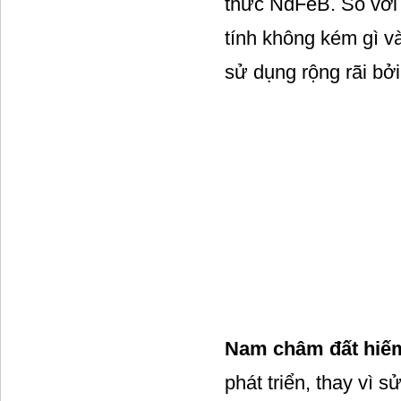
thức NdFeB. So với 
tính không kém gì v
sử dụng rộng rãi bởi
Nam châm đất hiế
phát triển, thay vì s