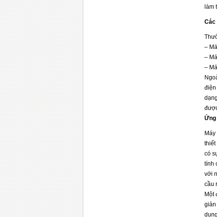
làm 
Các 
Thườ
– Má
– Má
– Má
Ngoà
điện
dạng
được
Ứng 
Máy 
thiế
có s
tính
với 
cầu 
Một 
giản
dụng