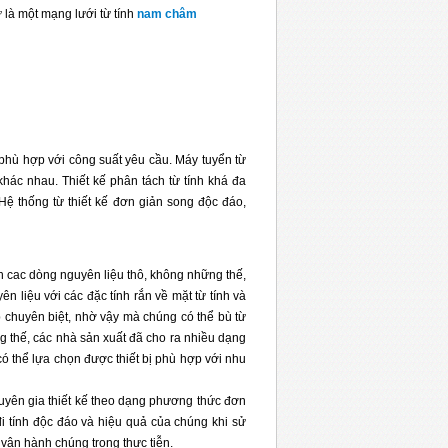
ư là một mạng lưới từ tính
nam châm
g phù hợp với công suất yêu cầu. Máy tuyển từ
khác nhau. Thiết kế phân tách từ tính khá đa
ệ thống từ thiết kế đơn giản song độc đáo,
ch cac dòng nguyên liệu thô, không những thế,
n liệu với các đặc tính rắn về mặt từ tính và
 chuyên biệt, nhờ vậy mà chúng có thể bù từ
ng thế, các nhà sản xuất đã cho ra nhiều dạng
có thể lựa chọn được thiết bị phù hợp với nhu
huyên gia thiết kế theo dạng phương thức đơn
đi tính độc đáo và hiệu quả của chúng khi sử
 vận hành chúng trong thực tiễn.