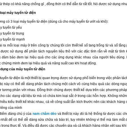
từ thép có khả năng chống gỉ , đồng thời có thể dẫn từ rất tốt. Nó được sử dụng nh
loại máy tuyển từ điện
ng có 3 loại máy tuyển từ điện (dùng cả cho máy tuyển từ ướt và khô):
y tuyển từ yếu
y tuyển từ trung
y tuyển từ mạnh
i ra mỗi loại máy ở trên công ty chúng tôi còn thiết kế số tang trống từ và số tần
 được sử dụng để phân tách nguyên liệu thô với các đặc tính rắn về mặt từ tính 
 đảm bảo đem lại hiệu quả cho các ứng dụng khác nhau của người tiêu dùng. H
 chứng minh đem lại hiệu quả và năng suất cao khi hoạt động.
dụng của máy tuyển từ điện
tuyển từ điện là một thiết bị quan trọng được sử dụng phổ biến trong việc phân tá
t bị này có thể dễ dàng phân tách chúng một cách vô cùng hiệu quả các dòng nguyê
ự tương phản với nhau. Đồng thời chúng được thiết kế dựa trên các phương pháp
 cho các dạng vật liệu từ mà có chứa kim loại sắt ở trong các hỗn hợp. Không nhữ
nhiều kiểu thiết kế khác nhau, cả về công suất lẫn kích thước nên các khách hàng 
riêng của mình
điểm đáng chú ý của
nam châm dẻo
và thiết bị này đó là hệ thống từ được các c
 nhất để có thể dễ dàng sửa chữa và bảo trì, tuy nhiên không vì thế mà làm mất 
 trong thực tế. Và điều đã được các chuyên gia và cả khách hàng nhận xét sau khi