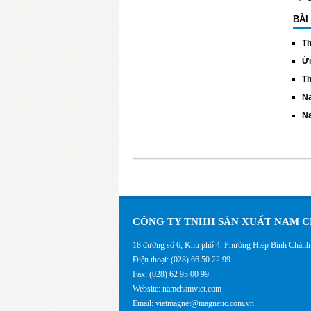
BÀI
Th
Ứn
Th
Na
Na
CÔNG TY TNHH SẢN XUẤT NAM C
18 đường số 6, Khu phố 4, Phường Hiệp Bình Chán
Điện thoại: (028) 66 50 22 99
Fax: (028) 62 95 00 99
Website: namchamviet.com
Email: vietmagnet@magnetic.com.vn