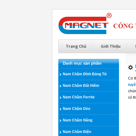
Trang Chủ
Giới Thiệu
Danh mục sản phẩm
Nam Châm Đính Bảng Từ
Có t
tuyể
Nam Châm Đất Hiếm
chún
Nam Châm Ferrite
có t
Nam Châm Dẻo
Nam Châm Nâng
Nam Châm Điện