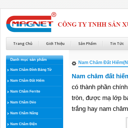
Trang Chủ
Giới Thiệu
Sản Phẩm
Tin Tức
Danh mục sản phẩm
Nam Châm Đất Hiếm(N
Nam Châm Đính Bảng Từ
Nam châm đất hiế
Nam Châm Đất Hiếm
có thành phần chín
Nam Châm Ferrite
tròn, được mạ lớp b
Nam Châm Dẻo
trắng hay nam châm
Nam Châm Nâng
Nam Châm Điện